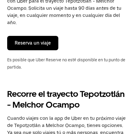
con Uber para el trayecto Tepotzotlán - Melchor
tecla Esc
para
Ocampo. Solicita un viaje hasta 90 días antes de tu
cerrar
viaje, en cualquier momento y en cualquier día del
el
año.
calendario.
Reserva un viaje
Es posible que Uber Reserve no esté disponible en tu punto de
partida.
Recorre el trayecto Tepotzotlán
- Melchor Ocampo
Cuando viajes con la app de Uber en tu próximo viaje
de Tepotzotlán a Melchor Ocampo, tienes opciones.
Ya sea que solo viajes tú o más personas, encuentra