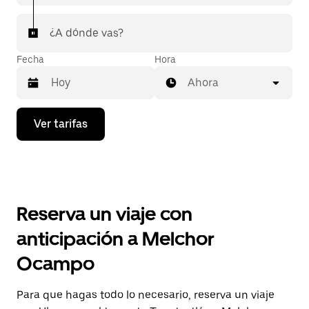
¿A dónde vas?
Fecha
Hora
Ahora
Presiona
Ver tarifas
la
flecha
hacia
abajo
para
interactuar
con
Reserva un viaje con
el
calendario
anticipación a Melchor
y
selecciona
Ocampo
una
fecha.
Presiona
Para que hagas todo lo necesario, reserva un viaje
la