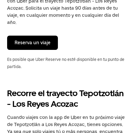
con Uber para el trayecto Tepotzotlán - Los Reyes
tecla Esc
para
Acozac. Solicita un viaje hasta 90 días antes de tu
cerrar
viaje, en cualquier momento y en cualquier día del
el
año.
calendario.
Reserva un viaje
Es posible que Uber Reserve no esté disponible en tu punto de
partida.
Recorre el trayecto Tepotzotlán
- Los Reyes Acozac
Cuando viajes con la app de Uber en tu próximo viaje
de Tepotzotlán a Los Reyes Acozac, tienes opciones.
Ya sea que solo viajes tú o más personas, encuentra