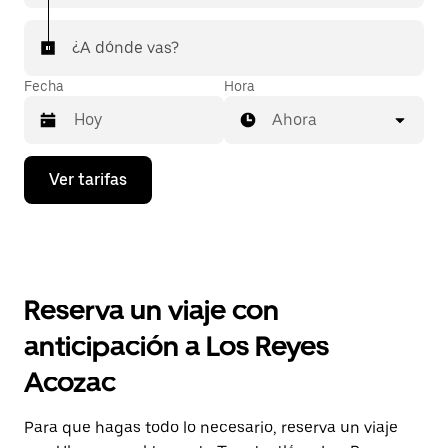
¿A dónde vas?
Fecha
Hora
Ahora
Presiona
Ver tarifas
la
flecha
hacia
abajo
para
interactuar
con
Reserva un viaje con
el
calendario
anticipación a Los Reyes
y
selecciona
Acozac
una
fecha.
Presiona
Para que hagas todo lo necesario, reserva un viaje
la