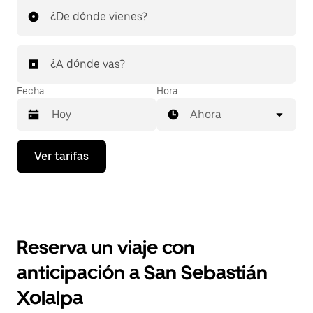
¿De dónde vienes?
¿A dónde vas?
Fecha
Hora
Ahora
Presiona
Ver tarifas
la
flecha
hacia
abajo
para
interactuar
con
Reserva un viaje con
el
calendario
anticipación a San Sebastián
y
selecciona
Xolalpa
una
fecha.