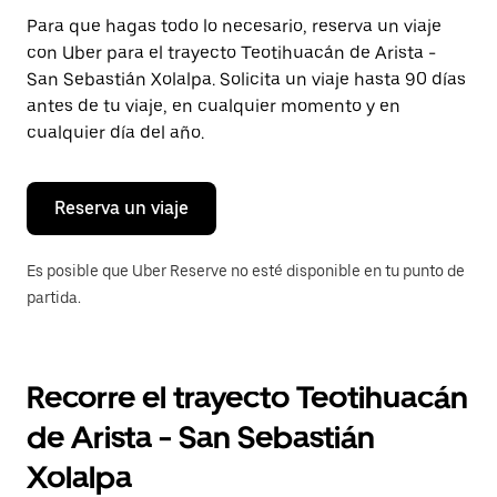
Presiona
Para que hagas todo lo necesario, reserva un viaje
la
con Uber para el trayecto Teotihuacán de Arista -
tecla Esc
para
San Sebastián Xolalpa. Solicita un viaje hasta 90 días
cerrar
antes de tu viaje, en cualquier momento y en
el
cualquier día del año.
calendario.
Reserva un viaje
Es posible que Uber Reserve no esté disponible en tu punto de
partida.
Recorre el trayecto Teotihuacán
de Arista - San Sebastián
Xolalpa