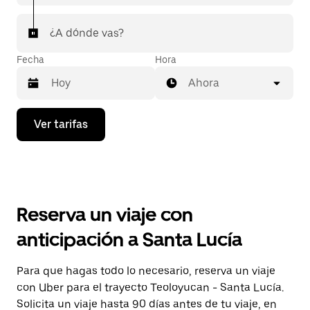
¿A dónde vas?
Fecha
Hora
Ahora
Presiona
Ver tarifas
la
flecha
hacia
abajo
para
interactuar
con
Reserva un viaje con
el
calendario
anticipación a Santa Lucía
y
selecciona
una
Para que hagas todo lo necesario, reserva un viaje
fecha.
con Uber para el trayecto Teoloyucan - Santa Lucía.
Presiona
la
Solicita un viaje hasta 90 días antes de tu viaje, en