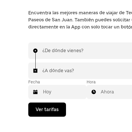
Encuentra las mejores maneras de viajar de Te
Paseos de San Juan. También puedes solicitar 
directamente en la App con solo tocar un botó
¿De dónde vienes?
¿A dónde vas?
Fecha
Hora
Ahora
Presiona
Ver tarifas
la
flecha
hacia
abajo