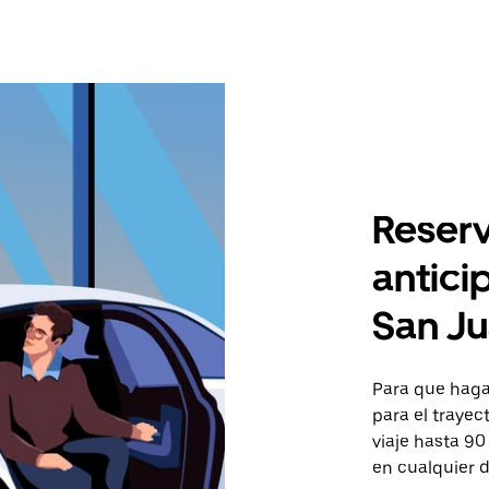
Reserv
antici
San J
Para que hagas
para el trayec
viaje hasta 90
en cualquier d