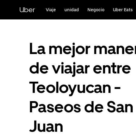
Saltar
al
Uber
Viaje
unidad
Negocio
Uber Eats
contenido
principal
La mejor mane
de viajar entre
Teoloyucan -
Paseos de San
Juan