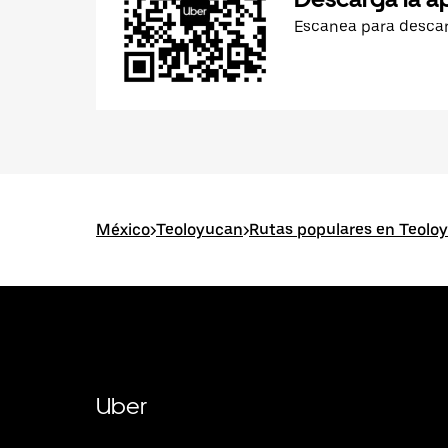
Escanea para desca
México
>
Teoloyucan
>
Rutas populares en Teolo
Uber