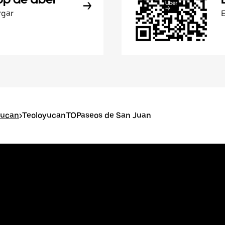
rgar
yucan
>
TeoloyucanTOPaseos de San Juan