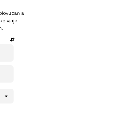
oloyucan a
un viaje
n.