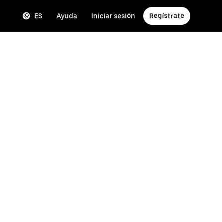
ES
Ayuda
Iniciar sesión
Regístrate