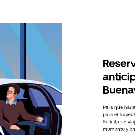
Reserv
antici
Buena
Para que hagas
para el traye
Solicita un vi
momento y en 