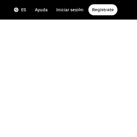
ES
Ayuda
Iniciar sesión
Regístrate