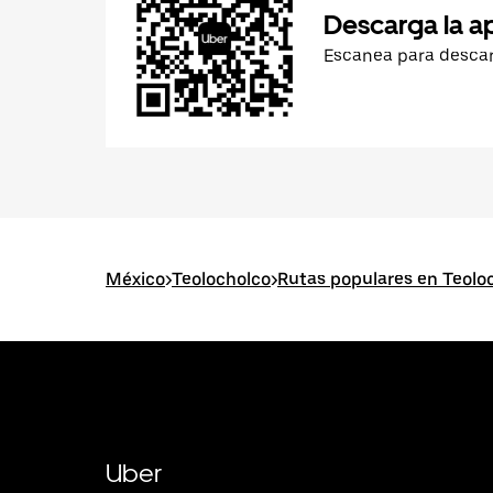
Descarga la a
Escanea para desca
México
>
Teolocholco
>
Rutas populares en Teolo
Uber