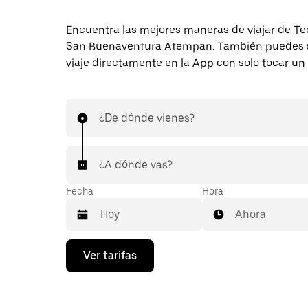
Encuentra las mejores maneras de viajar de Te
San Buenaventura Atempan. También puedes so
viaje directamente en la App con solo tocar un
¿De dónde vienes?
¿A dónde vas?
Fecha
Hora
Ahora
Presiona
Ver tarifas
la
flecha
hacia
abajo