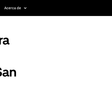
Acerca de
ra
San