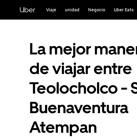
Saltar
al
Uber
Viaje
unidad
Negocio
Uber Eats
contenido
principal
La mejor mane
de viajar entre
Teolocholco - 
Buenaventura
Atempan