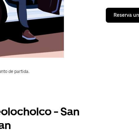
Reserva un
nto de partida.
eolocholco - San
an