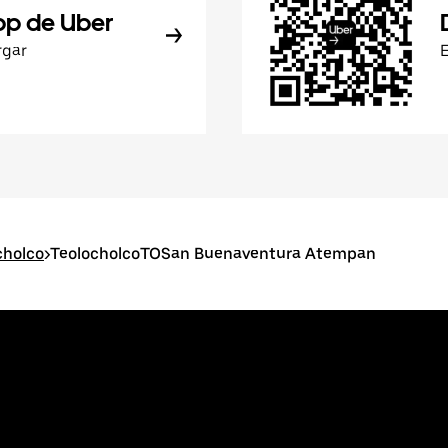
pp de Uber
rgar
cholco
>
TeolocholcoTOSan Buenaventura Atempan