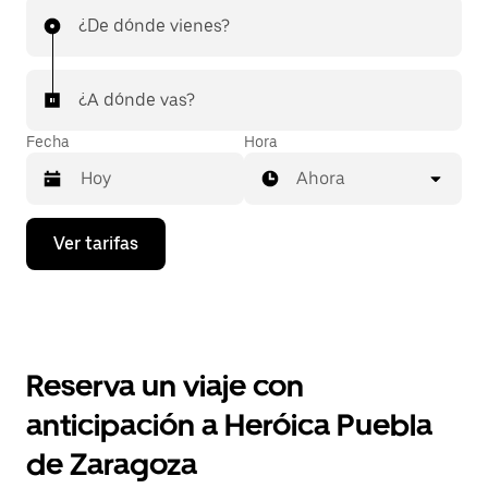
¿De dónde vienes?
¿A dónde vas?
Fecha
Hora
Ahora
Presiona
Ver tarifas
la
flecha
hacia
abajo
para
interactuar
con
Reserva un viaje con
el
calendario
anticipación a Heróica Puebla
y
selecciona
de Zaragoza
una
fecha.