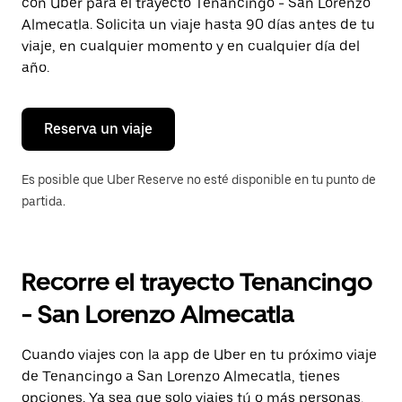
con Uber para el trayecto Tenancingo - San Lorenzo
tecla Esc
para
Almecatla. Solicita un viaje hasta 90 días antes de tu
cerrar
viaje, en cualquier momento y en cualquier día del
el
año.
calendario.
Reserva un viaje
Es posible que Uber Reserve no esté disponible en tu punto de
partida.
Recorre el trayecto Tenancingo
- San Lorenzo Almecatla
Cuando viajes con la app de Uber en tu próximo viaje
de Tenancingo a San Lorenzo Almecatla, tienes
opciones. Ya sea que solo viajes tú o más personas,