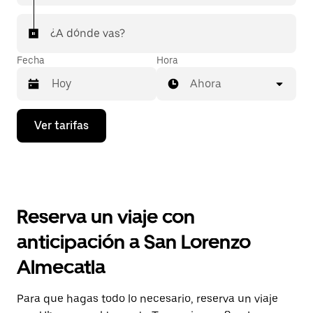
¿A dónde vas?
Fecha
Hora
Ahora
Presiona
Ver tarifas
la
flecha
hacia
abajo
para
interactuar
con
Reserva un viaje con
el
calendario
anticipación a San Lorenzo
y
selecciona
Almecatla
una
fecha.
Presiona
Para que hagas todo lo necesario, reserva un viaje
la