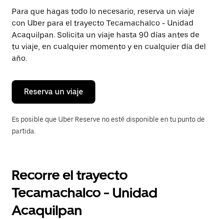
Presiona
Para que hagas todo lo necesario, reserva un viaje
la
con Uber para el trayecto Tecamachalco - Unidad
tecla Esc
para
Acaquilpan. Solicita un viaje hasta 90 días antes de
cerrar
tu viaje, en cualquier momento y en cualquier día del
el
año.
calendario.
Reserva un viaje
Es posible que Uber Reserve no esté disponible en tu punto de
partida.
Recorre el trayecto
Tecamachalco - Unidad
Acaquilpan