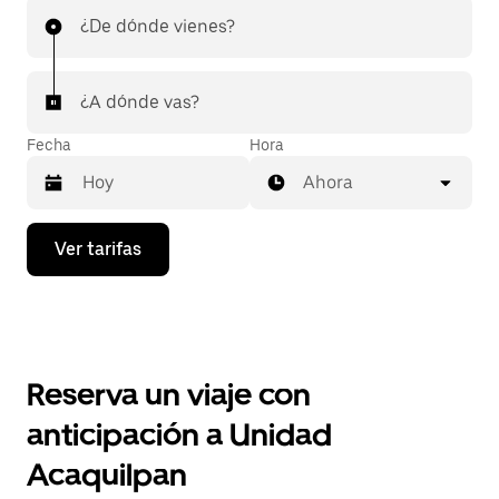
¿De dónde vienes?
¿A dónde vas?
Fecha
Hora
Ahora
Presiona
Ver tarifas
la
flecha
hacia
abajo
para
interactuar
con
Reserva un viaje con
el
calendario
anticipación a Unidad
y
selecciona
Acaquilpan
una
fecha.