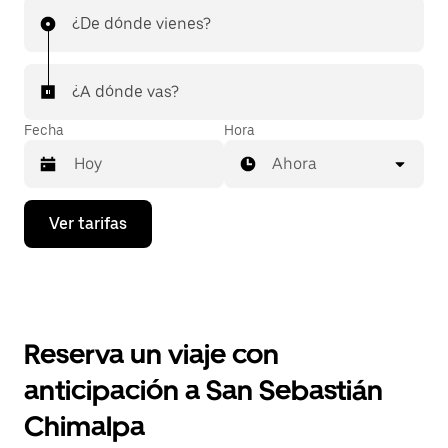
¿De dónde vienes?
¿A dónde vas?
Fecha
Hora
Ahora
Presiona
Ver tarifas
la
flecha
hacia
abajo
para
interactuar
con
Reserva un viaje con
el
calendario
anticipación a San Sebastián
y
selecciona
Chimalpa
una
fecha.