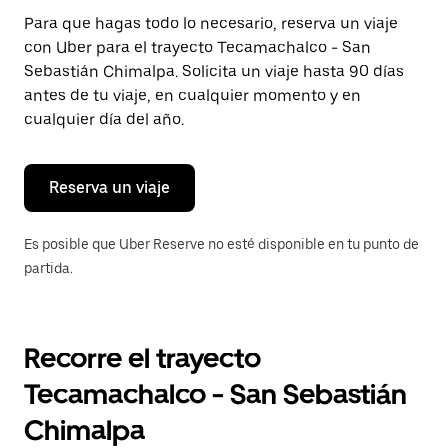
Presiona
Para que hagas todo lo necesario, reserva un viaje
la
con Uber para el trayecto Tecamachalco - San
tecla Esc
para
Sebastián Chimalpa. Solicita un viaje hasta 90 días
cerrar
antes de tu viaje, en cualquier momento y en
el
cualquier día del año.
calendario.
Reserva un viaje
Es posible que Uber Reserve no esté disponible en tu punto de
partida.
Recorre el trayecto
Tecamachalco - San Sebastián
Chimalpa