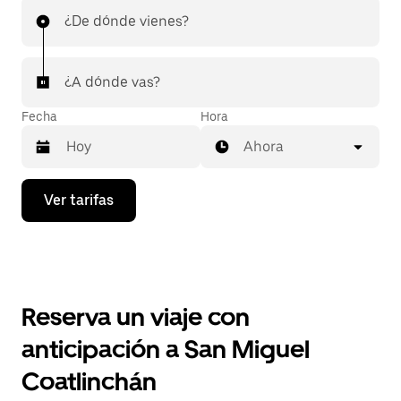
¿De dónde vienes?
¿A dónde vas?
Fecha
Hora
Ahora
Presiona
Ver tarifas
la
flecha
hacia
abajo
para
interactuar
con
Reserva un viaje con
el
calendario
anticipación a San Miguel
y
selecciona
Coatlinchán
una
fecha.