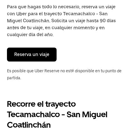
Presiona
Para que hagas todo lo necesario, reserva un viaje
la
con Uber para el trayecto Tecamachalco - San
tecla Esc
para
Miguel Coatlinchán. Solicita un viaje hasta 90 días
cerrar
antes de tu viaje, en cualquier momento y en
el
cualquier día del año.
calendario.
Reserva un viaje
Es posible que Uber Reserve no esté disponible en tu punto de
partida.
Recorre el trayecto
Tecamachalco - San Miguel
Coatlinchán