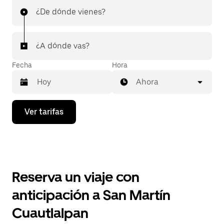
¿De dónde vienes?
¿A dónde vas?
Fecha
Hora
Ahora
Presiona
Ver tarifas
la
flecha
hacia
abajo
para
interactuar
con
Reserva un viaje con
el
calendario
anticipación a San Martín
y
selecciona
Cuautlalpan
una
fecha.