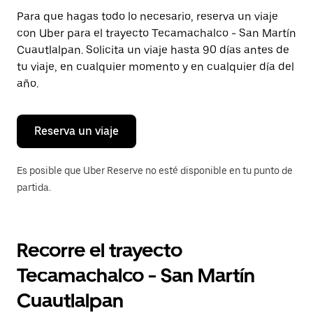
Presiona
Para que hagas todo lo necesario, reserva un viaje
la
con Uber para el trayecto Tecamachalco - San Martín
tecla Esc
para
Cuautlalpan. Solicita un viaje hasta 90 días antes de
cerrar
tu viaje, en cualquier momento y en cualquier día del
el
año.
calendario.
Reserva un viaje
Es posible que Uber Reserve no esté disponible en tu punto de
partida.
Recorre el trayecto
Tecamachalco - San Martín
Cuautlalpan