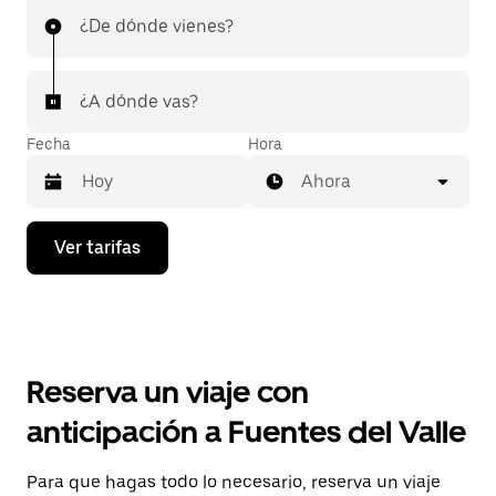
¿De dónde vienes?
¿A dónde vas?
Fecha
Hora
Ahora
Presiona
Ver tarifas
la
flecha
hacia
abajo
para
interactuar
con
Reserva un viaje con
el
calendario
anticipación a Fuentes del Valle
y
selecciona
una
Para que hagas todo lo necesario, reserva un viaje
fecha.