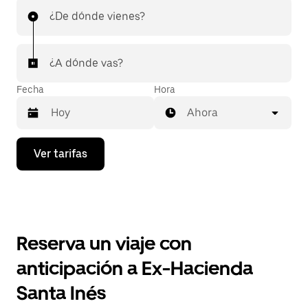
¿De dónde vienes?
¿A dónde vas?
Fecha
Hora
Ahora
Presiona
Ver tarifas
la
flecha
hacia
abajo
para
interactuar
con
Reserva un viaje con
el
calendario
anticipación a Ex-Hacienda
y
selecciona
Santa Inés
una
fecha.