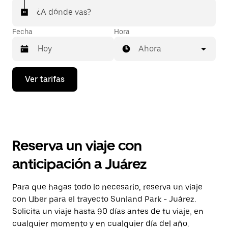
¿A dónde vas?
Fecha
Hora
Ahora
Presiona
Ver tarifas
la
flecha
hacia
abajo
para
interactuar
con
Reserva un viaje con
el
calendario
anticipación a Juárez
y
selecciona
una
Para que hagas todo lo necesario, reserva un viaje
fecha.
con Uber para el trayecto Sunland Park - Juárez.
Presiona
la
Solicita un viaje hasta 90 días antes de tu viaje, en
tecla Esc
cualquier momento y en cualquier día del año.