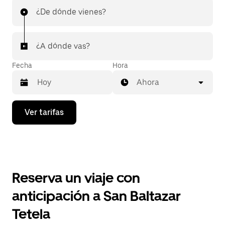
¿De dónde vienes?
¿A dónde vas?
Fecha
Hora
Ahora
Presiona
Ver tarifas
la
flecha
hacia
abajo
para
interactuar
con
Reserva un viaje con
el
calendario
anticipación a San Baltazar
y
selecciona
Tetela
una
fecha.