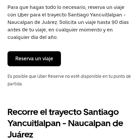
Presiona
Para que hagas todo lo necesario, reserva un viaje
la
con Uber para el trayecto Santiago Yancuitlalpan -
tecla Esc
para
Naucalpan de Juárez. Solicita un viaje hasta 90 días
cerrar
antes de tu viaje, en cualquier momento y en
el
cualquier día del año.
calendario.
Reserva un viaje
Es posible que Uber Reserve no esté disponible en tu punto de
partida.
Recorre el trayecto Santiago
Yancuitlalpan - Naucalpan de
Juárez