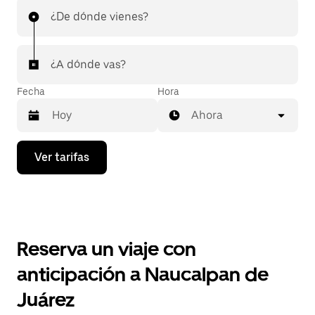
¿De dónde vienes?
¿A dónde vas?
Fecha
Hora
Ahora
Presiona
Ver tarifas
la
flecha
hacia
abajo
para
interactuar
con
Reserva un viaje con
el
calendario
anticipación a Naucalpan de
y
selecciona
Juárez
una
fecha.