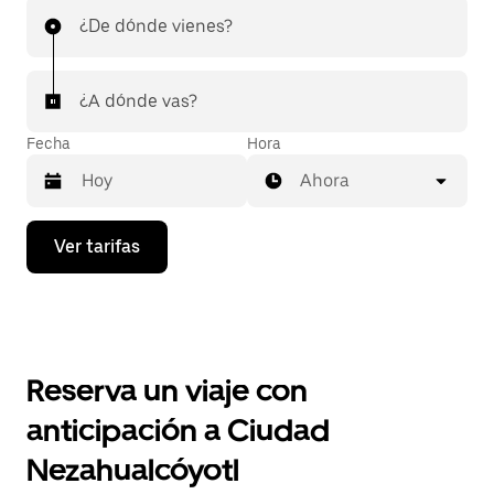
¿De dónde vienes?
¿A dónde vas?
Fecha
Hora
Ahora
Presiona
Ver tarifas
la
flecha
hacia
abajo
para
interactuar
con
Reserva un viaje con
el
calendario
anticipación a Ciudad
y
selecciona
Nezahualcóyotl
una
fecha.