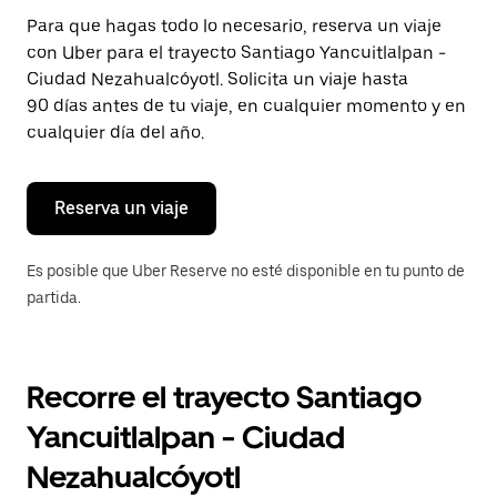
Presiona
Para que hagas todo lo necesario, reserva un viaje
la
con Uber para el trayecto Santiago Yancuitlalpan -
tecla Esc
para
Ciudad Nezahualcóyotl. Solicita un viaje hasta
cerrar
90 días antes de tu viaje, en cualquier momento y en
el
cualquier día del año.
calendario.
Reserva un viaje
Es posible que Uber Reserve no esté disponible en tu punto de
partida.
Recorre el trayecto Santiago
Yancuitlalpan - Ciudad
Nezahualcóyotl