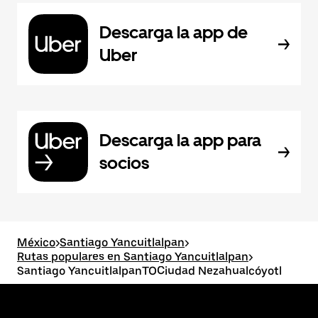
Descarga la app de
Uber
Descarga la app para
socios
México
>
Santiago Yancuitlalpan
>
Rutas populares en Santiago Yancuitlalpan
>
Santiago YancuitlalpanTOCiudad Nezahualcóyotl