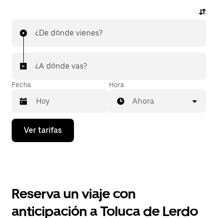
¿De dónde vienes?
¿A dónde vas?
Fecha
Hora
Ahora
Presiona
Ver tarifas
la
flecha
hacia
abajo
para
interactuar
con
Reserva un viaje con
el
calendario
anticipación a Toluca de Lerdo
y