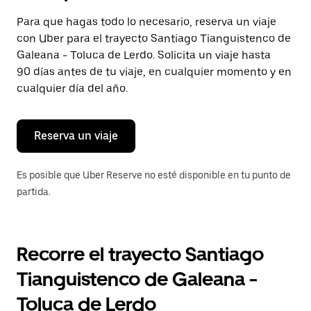
selecciona
una
Para que hagas todo lo necesario, reserva un viaje
fecha.
con Uber para el trayecto Santiago Tianguistenco de
Presiona
la
Galeana - Toluca de Lerdo. Solicita un viaje hasta
tecla Esc
90 días antes de tu viaje, en cualquier momento y en
para
cualquier día del año.
cerrar
el
calendario.
Reserva un viaje
Es posible que Uber Reserve no esté disponible en tu punto de
partida.
Recorre el trayecto Santiago
Tianguistenco de Galeana -
Toluca de Lerdo