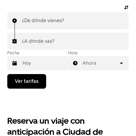
¿De dónde vienes?
¿A dónde vas?
Fecha
Hora
Ahora
Presiona
Ver tarifas
la
flecha
hacia
abajo
para
interactuar
con
Reserva un viaje con
el
calendario
anticipación a Ciudad de
y