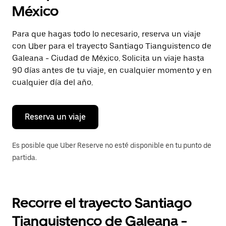
selecciona
México
una
fecha.
Presiona
Para que hagas todo lo necesario, reserva un viaje
la
con Uber para el trayecto Santiago Tianguistenco de
tecla Esc
para
Galeana - Ciudad de México. Solicita un viaje hasta
cerrar
90 días antes de tu viaje, en cualquier momento y en
el
cualquier día del año.
calendario.
Reserva un viaje
Es posible que Uber Reserve no esté disponible en tu punto de
partida.
Recorre el trayecto Santiago
Tianguistenco de Galeana -