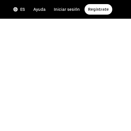
ES
Ayuda
Iniciar sesión
Regístrate