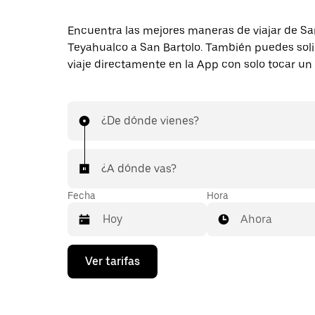
Encuentra las mejores maneras de viajar de Sa
Teyahualco a San Bartolo. También puedes soli
viaje directamente en la App con solo tocar un
¿De dónde vienes?
¿A dónde vas?
Fecha
Hora
Ahora
Presiona
Ver tarifas
la
flecha
hacia
abajo