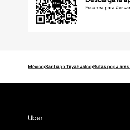
Escanea para desca
México
>
Santiago Teyahualco
>
Rutas populares
Uber