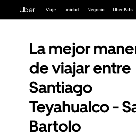
Saltar
al
Uber
Viaje
unidad
Negocio
Uber Eats
contenido
principal
La mejor mane
de viajar entre
Santiago
Teyahualco - S
Bartolo