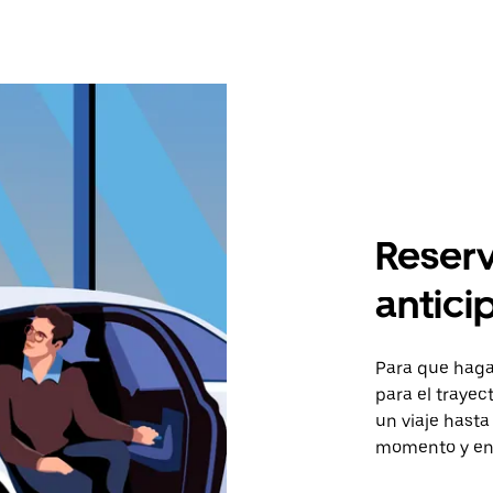
Reserv
antici
Para que hagas
para el trayec
un viaje hasta
momento y en 