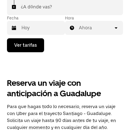
¿A dónde vas?
Fecha
Hora
Ahora
Presiona
Ver tarifas
la
flecha
hacia
abajo
para
interactuar
con
Reserva un viaje con
el
calendario
anticipación a Guadalupe
y
selecciona
una
Para que hagas todo lo necesario, reserva un viaje
fecha.
con Uber para el trayecto Santiago - Guadalupe.
Presiona
la
Solicita un viaje hasta 90 días antes de tu viaje, en
tecla Esc
cualquier momento y en cualquier día del año.