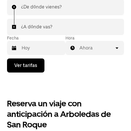
¿De dónde vienes?
¿A dónde vas?
Fecha
Hora
Ahora
Presiona
Ver tarifas
la
flecha
hacia
abajo
para
interactuar
con
Reserva un viaje con
el
calendario
anticipación a Arboledas de
y
selecciona
San Roque
una
fecha.