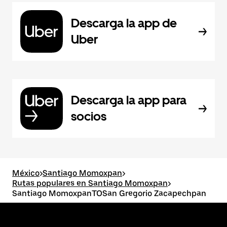
Descarga la app de
Uber
Descarga la app para
socios
México
>
Santiago Momoxpan
>
Rutas populares en Santiago Momoxpan
>
Santiago MomoxpanTOSan Gregorio Zacapechpan