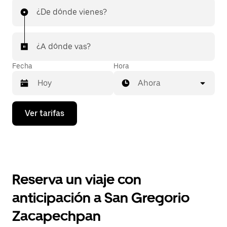
¿De dónde vienes?
¿A dónde vas?
Fecha
Hora
Ahora
Presiona
Ver tarifas
la
flecha
hacia
abajo
para
interactuar
con
Reserva un viaje con
el
calendario
anticipación a San Gregorio
y
selecciona
Zacapechpan
una
fecha.