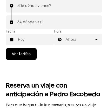
¿De dónde vienes?
¿A dónde vas?
Fecha
Hora
Ahora
Presiona
Ver tarifas
la
flecha
hacia
abajo
para
interactuar
con
Reserva un viaje con
el
calendario
anticipación a Pedro Escobedo
y
selecciona
una
Para que hagas todo lo necesario, reserva un viaje
fecha.