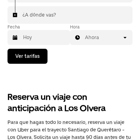
¿A dónde vas?
Fecha
Hora
Ahora
Presiona
Ver tarifas
la
flecha
hacia
abajo
para
interactuar
con
Reserva un viaje con
el
calendario
anticipación a Los Olvera
y
selecciona
una
Para que hagas todo lo necesario, reserva un viaje
fecha.
con Uber para el trayecto Santiago de Querétaro -
Presiona
la
Los Olvera. Solicita un viaje hasta 90 días antes de tu