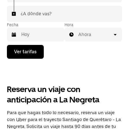
¿A dónde vas?
Fecha
Hora
Ahora
Presiona
Ver tarifas
la
flecha
hacia
abajo
para
interactuar
con
Reserva un viaje con
el
calendario
anticipación a La Negreta
y
selecciona
una
Para que hagas todo lo necesario, reserva un viaje
fecha.
con Uber para el trayecto Santiago de Querétaro - La
Presiona
la
Negreta. Solicita un viaje hasta 90 días antes de tu