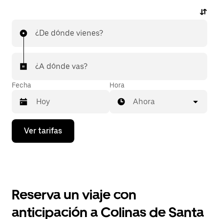
¿De dónde vienes?
¿A dónde vas?
Fecha
Hora
Ahora
Presiona
Ver tarifas
la
flecha
hacia
abajo
para
interactuar
con
Reserva un viaje con
el
calendario
anticipación a Colinas de Santa
y