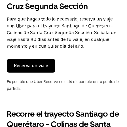
selecciona
Cruz Segunda Sección
una
fecha.
Presiona
Para que hagas todo lo necesario, reserva un viaje
la
con Uber para el trayecto Santiago de Querétaro -
tecla Esc
para
Colinas de Santa Cruz Segunda Sección. Solicita un
cerrar
viaje hasta 90 días antes de tu viaje, en cualquier
el
momento y en cualquier día del año.
calendario.
Reserva un viaje
Es posible que Uber Reserve no esté disponible en tu punto de
partida.
Recorre el trayecto Santiago de
Querétaro - Colinas de Santa