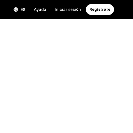
ES
Ayuda
Iniciar sesión
Regístrate