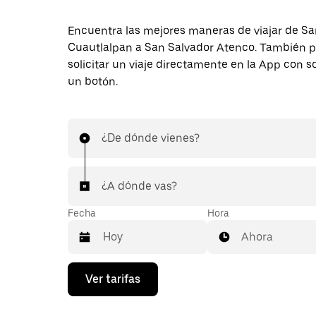
Encuentra las mejores maneras de viajar de Sa
Cuautlalpan a San Salvador Atenco. También 
solicitar un viaje directamente en la App con s
un botón.
¿De dónde vienes?
¿A dónde vas?
Fecha
Hora
Ahora
Presiona
Ver tarifas
la
flecha
hacia