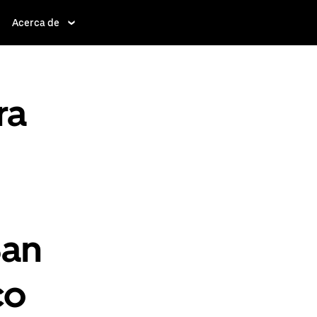
Acerca de
ra
San
co