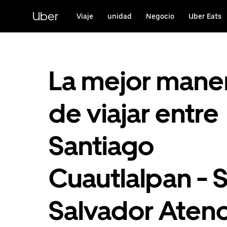
Saltar
al
Uber
Viaje
unidad
Negocio
Uber Eats
contenido
principal
La mejor mane
de viajar entre
Santiago
Cuautlalpan - 
Salvador Aten