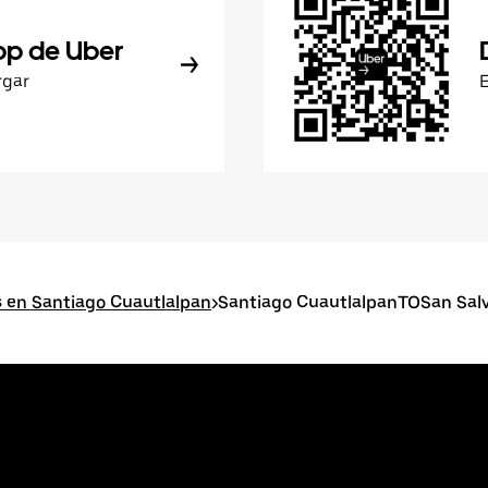
pp de Uber
rgar
s en Santiago Cuautlalpan
>
Santiago CuautlalpanTOSan Sal