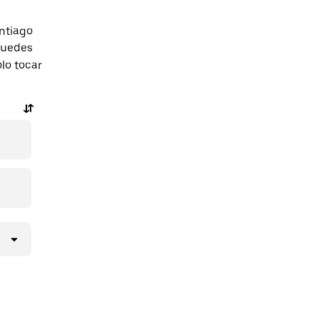
ntiago
puedes
olo tocar