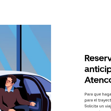
Reserv
antici
Atenc
Para que hagas
para el trayec
Solicita un vi