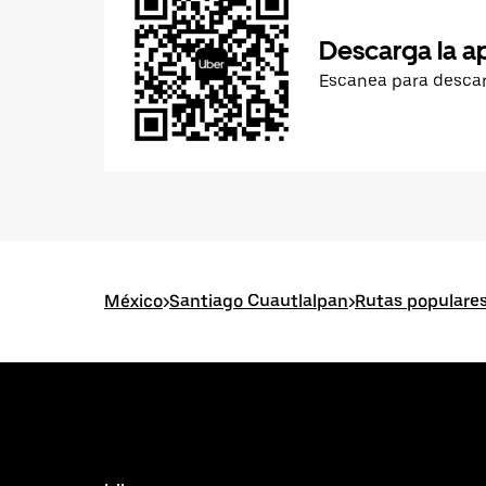
Descarga la a
Escanea para desca
México
>
Santiago Cuautlalpan
>
Rutas populare