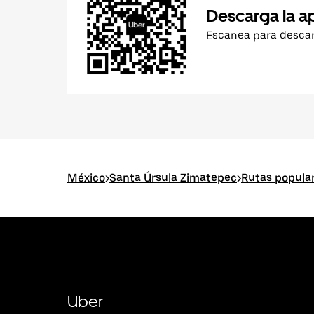
Descarga la a
Escanea para desca
México
>
Santa Úrsula Zimatepec
>
Rutas popula
Uber