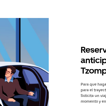
Reserv
antici
Tzomp
Para que hagas
para el traye
Solicita un vi
momento y en 