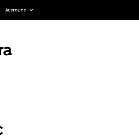
Acerca de
ra
c