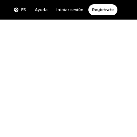
ES
Ayuda
Iniciar sesión
Regístrate