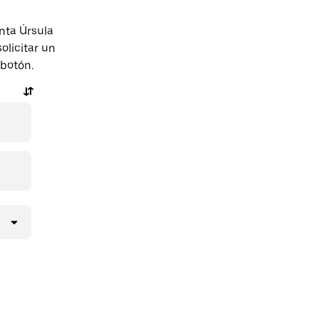
nta Úrsula
licitar un
 botón.