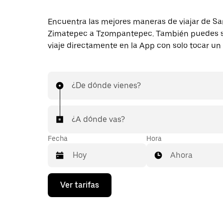
Encuentra las mejores maneras de viajar de Sa
Zimatepec a Tzompantepec. También puedes so
viaje directamente en la App con solo tocar un
¿De dónde vienes?
¿A dónde vas?
Fecha
Hora
Ahora
Presiona
Ver tarifas
la
flecha
hacia
abajo