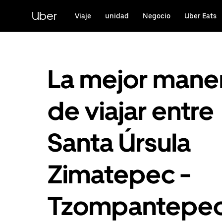
Saltar
al
Uber
Viaje
unidad
Negocio
Uber Eats
contenido
principal
La mejor mane
de viajar entre
Santa Úrsula
Zimatepec -
Tzompantepe