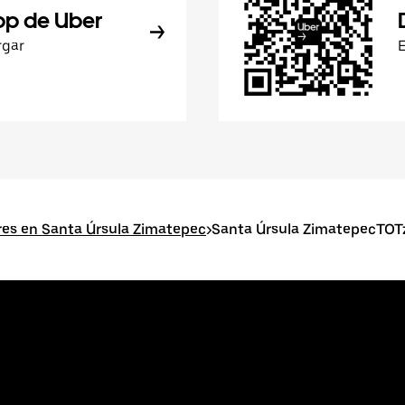
pp de Uber
rgar
res en Santa Úrsula Zimatepec
>
Santa Úrsula ZimatepecTO