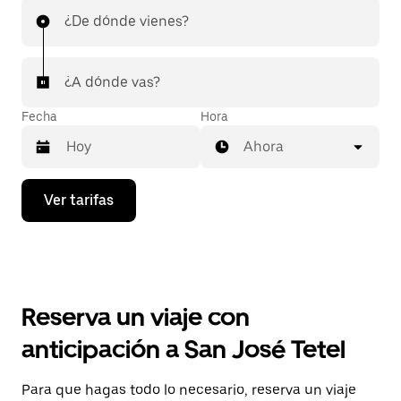
¿De dónde vienes?
¿A dónde vas?
Fecha
Hora
Ahora
Presiona
Ver tarifas
la
flecha
hacia
abajo
para
interactuar
con
Reserva un viaje con
el
calendario
anticipación a San José Tetel
y
selecciona
una
Para que hagas todo lo necesario, reserva un viaje
fecha.