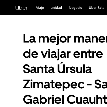
Saltar
al
Uber
Viaje
unidad
Negocio
Uber Eats
contenido
principal
La mejor mane
de viajar entre
Santa Úrsula
Zimatepec - S
Gabriel Cuauht