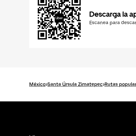
Descarga la a
Escanea para desca
México
>
Santa Úrsula Zimatepec
>
Rutas popula