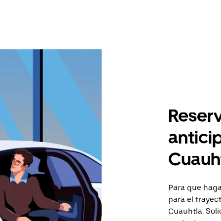
Reserv
antici
Cuauh
Para que hagas
para el trayec
Cuauhtla. Soli