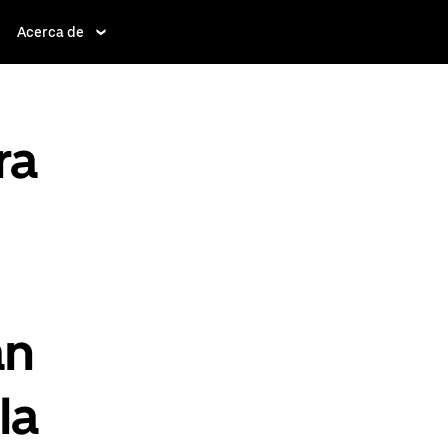
Acerca de
ra
an
la