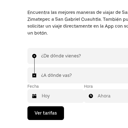
Encuentra las mejores maneras de viajar de Sa
Zimatepec a San Gabriel Cuauhtla. También p
solicitar un viaje directamente en la App con s
un botón.
¿De dónde vienes?
¿A dónde vas?
Fecha
Hora
Ahora
Presiona
Ver tarifas
la
flecha
hacia