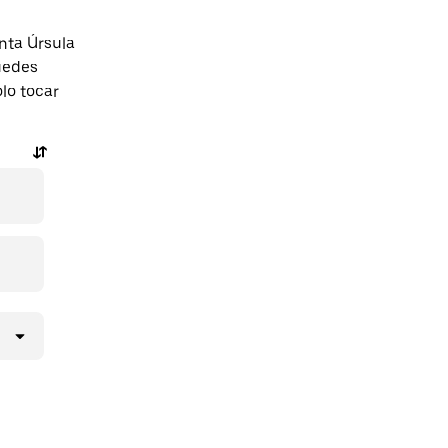
nta Úrsula
uedes
olo tocar