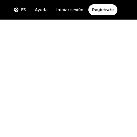
ES
Ayuda
Iniciar sesión
Regístrate