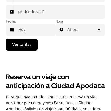
¿A dónde vas?
Fecha
Hora
Ahora
Presiona
Ver tarifas
la
flecha
hacia
abajo
para
interactuar
con
Reserva un viaje con
el
calendario
anticipación a Ciudad Apodaca
y
selecciona
una
Para que hagas todo lo necesario, reserva un viaje
fecha.
con Uber para el trayecto Santa Rosa - Ciudad
Presiona
la
Apodaca. Solicita un viaje hasta 90 días antes de tu