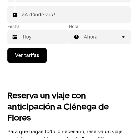
¿A dónde vas?
Fecha
Hora
Ahora
Presiona
Ver tarifas
la
flecha
hacia
abajo
para
interactuar
con
Reserva un viaje con
el
calendario
anticipación a Ciénega de
y
selecciona
Flores
una
fecha.
Presiona
Para que hagas todo lo necesario, reserva un viaje
la