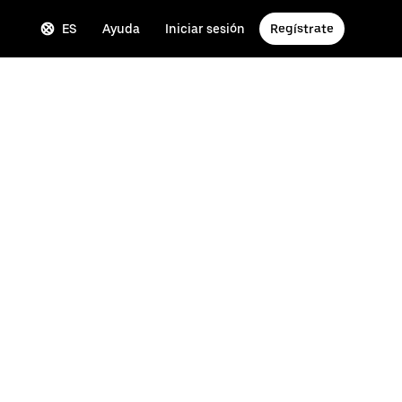
ES
Ayuda
Iniciar sesión
Regístrate