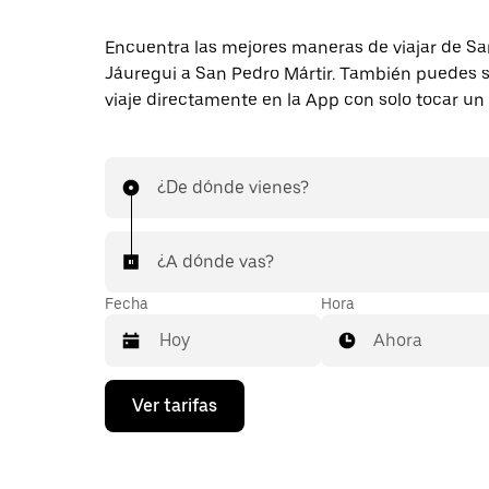
Encuentra las mejores maneras de viajar de S
Jáuregui a San Pedro Mártir. También puedes so
viaje directamente en la App con solo tocar un
¿De dónde vienes?
¿A dónde vas?
Fecha
Hora
Ahora
Presiona
Ver tarifas
la
flecha
hacia
abajo