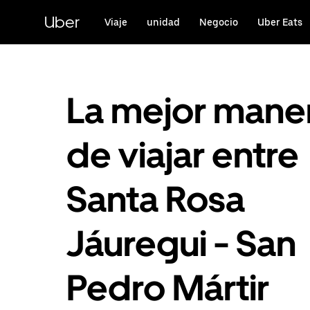
Saltar
al
Uber
Viaje
unidad
Negocio
Uber Eats
contenido
principal
La mejor mane
de viajar entre
Santa Rosa
Jáuregui - San
Pedro Mártir