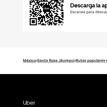
Descarga la a
Escanea para desca
México
>
Santa Rosa Jáuregui
>
Rutas populares 
Uber