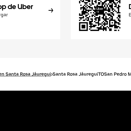
pp de Uber
rgar
en Santa Rosa Jáuregui
>
Santa Rosa JáureguiTOSan Pedro M