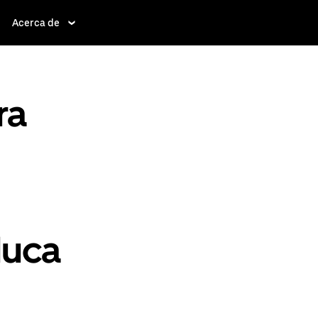
Acerca de
ra
luca