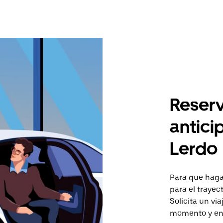
Reserv
antici
Lerdo
Para que hagas
para el trayec
Solicita un vi
momento y en 