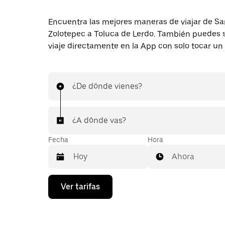
Encuentra las mejores maneras de viajar de Sa
Zolotepec a Toluca de Lerdo. También puedes s
viaje directamente en la App con solo tocar un
¿De dónde vienes?
¿A dónde vas?
Fecha
Hora
Ahora
Presiona
Ver tarifas
la
flecha
hacia
abajo