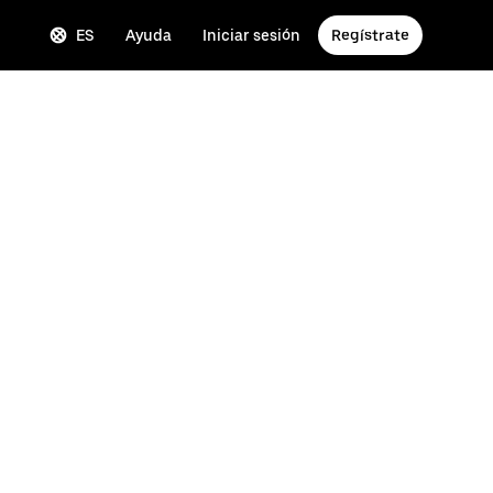
ES
Ayuda
Iniciar sesión
Regístrate