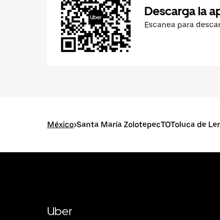
Descarga la a
Escanea para desca
México
>
Santa María ZolotepecTOToluca de Le
Uber