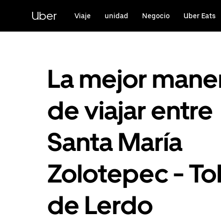
Saltar
al
Uber
Viaje
unidad
Negocio
Uber Eats
contenido
principal
La mejor mane
de viajar entre
Santa María
Zolotepec - To
de Lerdo