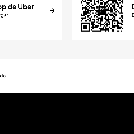
pp de Uber
rgar
rdo