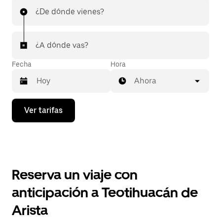
¿De dónde vienes?
¿A dónde vas?
Fecha
Hora
Ahora
Presiona
Ver tarifas
la
flecha
hacia
abajo
para
interactuar
con
Reserva un viaje con
el
calendario
anticipación a Teotihuacán de
y
selecciona
Arista
una
fecha.