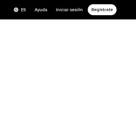
ES
Ayuda
Iniciar sesión
Regístrate