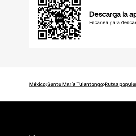
Descarga la a
Escanea para desca
México
>
Santa María Tulantongo
>
Rutas popula