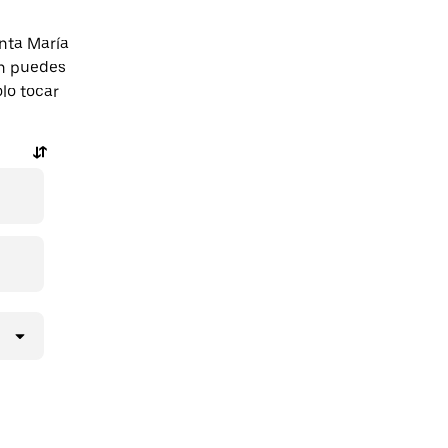
nta María
én puedes
olo tocar