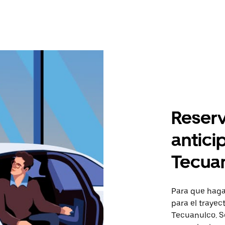
Reserv
antici
Tecua
Para que hagas
para el traye
Tecuanulco. So