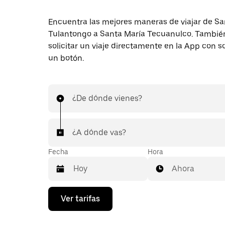
Encuentra las mejores maneras de viajar de Sa
Tulantongo a Santa María Tecuanulco. Tambi
solicitar un viaje directamente en la App con s
un botón.
¿De dónde vienes?
¿A dónde vas?
Fecha
Hora
Ahora
Presiona
Ver tarifas
la
flecha
hacia