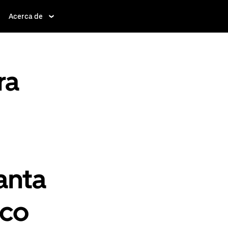
Acerca de
ra
anta
lco