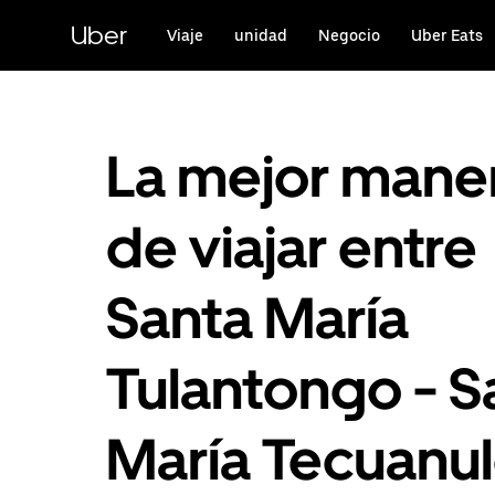
Saltar
al
Uber
Viaje
unidad
Negocio
Uber Eats
contenido
principal
La mejor mane
de viajar entre
Santa María
Tulantongo - S
María Tecuanu