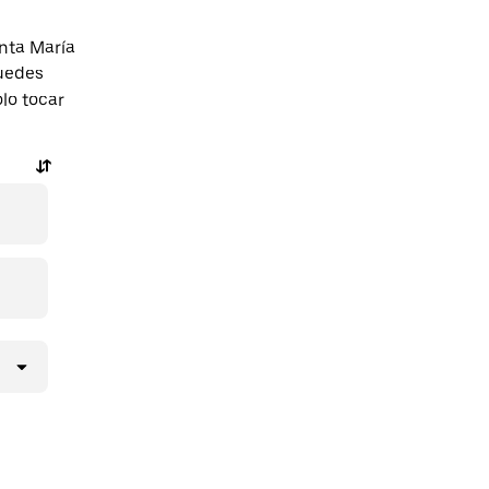
nta María
uedes
olo tocar