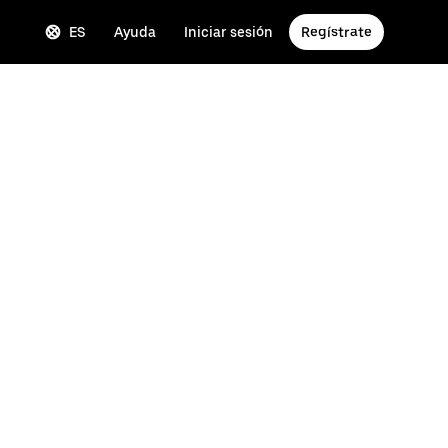
ES
Ayuda
Iniciar sesión
Regístrate