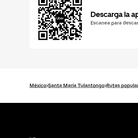
Descarga la a
Escanea para desca
México
>
Santa María Tulantongo
>
Rutas popula