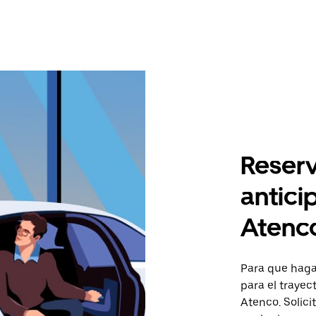
Reserv
antici
Atenc
Para que hagas
para el traye
Atenco. Solici