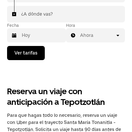
¿A dónde vas?
Fecha
Hora
Ahora
Presiona
Ver tarifas
la
flecha
hacia
abajo
para
interactuar
con
Reserva un viaje con
el
calendario
anticipación a Tepotzotlán
y
selecciona
una
Para que hagas todo lo necesario, reserva un viaje
fecha.
con Uber para el trayecto Santa María Tonanitla -
Presiona
la
Tepotzotlán. Solicita un viaje hasta 90 días antes de