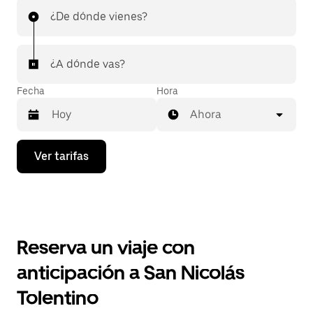
¿De dónde vienes?
¿A dónde vas?
Fecha
Hora
Ahora
Presiona
Ver tarifas
la
flecha
hacia
abajo
para
interactuar
con
Reserva un viaje con
el
calendario
anticipación a San Nicolás
y
selecciona
Tolentino
una
fecha.