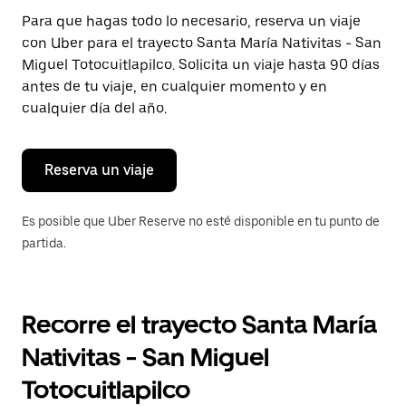
Presiona
Para que hagas todo lo necesario, reserva un viaje
la
con Uber para el trayecto Santa María Nativitas - San
tecla Esc
para
Miguel Totocuitlapilco. Solicita un viaje hasta 90 días
cerrar
antes de tu viaje, en cualquier momento y en
el
cualquier día del año.
calendario.
Reserva un viaje
Es posible que Uber Reserve no esté disponible en tu punto de
partida.
Recorre el trayecto Santa María
Nativitas - San Miguel
Totocuitlapilco