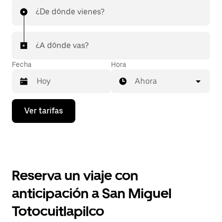
¿De dónde vienes?
¿A dónde vas?
Fecha
Hora
Ahora
Presiona
Ver tarifas
la
flecha
hacia
abajo
para
interactuar
con
Reserva un viaje con
el
calendario
anticipación a San Miguel
y
selecciona
Totocuitlapilco
una
fecha.