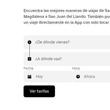
Encuentra las mejores maneras de viajar de Sa
Magdalena a San Juan del Llanito. También pue
un viaje directamente en la App con solo tocar
¿De dónde vienes?
¿A dónde vas?
Fecha
Hora
Ahora
Presiona
Ver tarifas
la
flecha
hacia
abajo