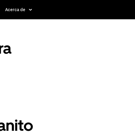
Acerca de
ra
anito