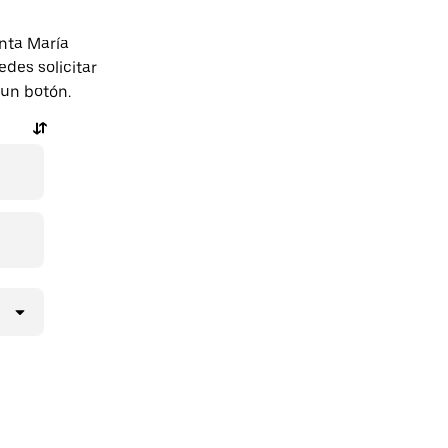
nta María
des solicitar
 un botón.