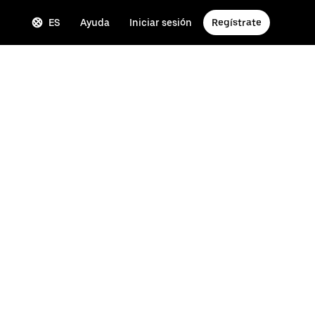
ES
Ayuda
Iniciar sesión
Regístrate