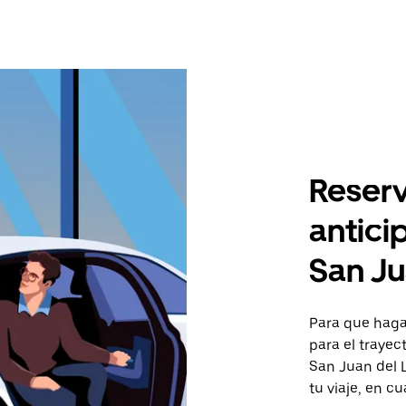
Reserv
antici
San Ju
Para que hagas
para el traye
San Juan del L
tu viaje, en c