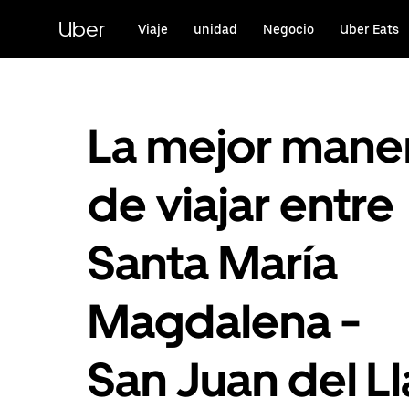
Saltar
al
Uber
Viaje
unidad
Negocio
Uber Eats
contenido
principal
La mejor mane
de viajar entre
Santa María
Magdalena -
San Juan del Ll