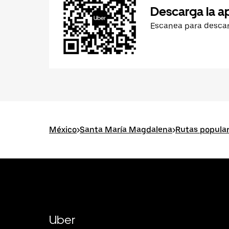
Descarga la a
Escanea para desca
México
>
Santa María Magdalena
>
Rutas popula
Uber