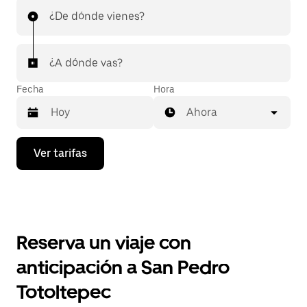
¿De dónde vienes?
¿A dónde vas?
Fecha
Hora
Ahora
Presiona
Ver tarifas
la
flecha
hacia
abajo
para
interactuar
con
Reserva un viaje con
el
calendario
anticipación a San Pedro
y
selecciona
Totoltepec
una
fecha.