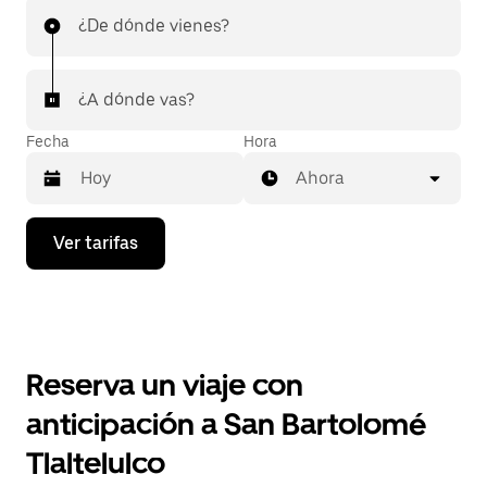
¿De dónde vienes?
¿A dónde vas?
Fecha
Hora
Ahora
Presiona
Ver tarifas
la
flecha
hacia
abajo
para
interactuar
con
Reserva un viaje con
el
calendario
anticipación a San Bartolomé
y
selecciona
Tlaltelulco
una
fecha.