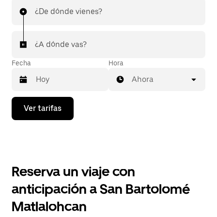
¿De dónde vienes?
¿A dónde vas?
Fecha
Hora
Ahora
Presiona
Ver tarifas
la
flecha
hacia
abajo
para
interactuar
con
Reserva un viaje con
el
calendario
anticipación a San Bartolomé
y
selecciona
Matlalohcan
una
fecha.