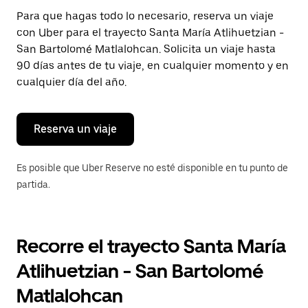
Presiona
Para que hagas todo lo necesario, reserva un viaje
la
con Uber para el trayecto Santa María Atlihuetzian -
tecla Esc
para
San Bartolomé Matlalohcan. Solicita un viaje hasta
cerrar
90 días antes de tu viaje, en cualquier momento y en
el
cualquier día del año.
calendario.
Reserva un viaje
Es posible que Uber Reserve no esté disponible en tu punto de
partida.
Recorre el trayecto Santa María
Atlihuetzian - San Bartolomé
Matlalohcan