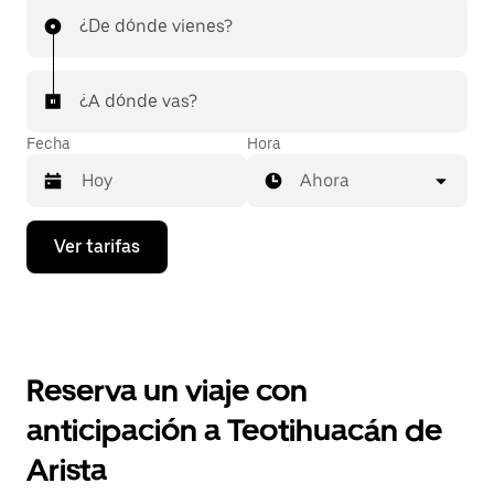
¿De dónde vienes?
¿A dónde vas?
Fecha
Hora
Ahora
Presiona
Ver tarifas
la
flecha
hacia
abajo
para
interactuar
con
Reserva un viaje con
el
calendario
anticipación a Teotihuacán de
y
selecciona
Arista
una
fecha.