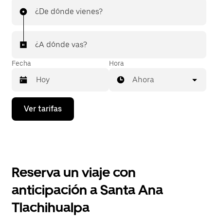
¿De dónde vienes?
¿A dónde vas?
Fecha
Hora
Ahora
Presiona
Ver tarifas
la
flecha
hacia
abajo
para
interactuar
con
Reserva un viaje con
el
calendario
anticipación a Santa Ana
y
selecciona
Tlachihualpa
una
fecha.