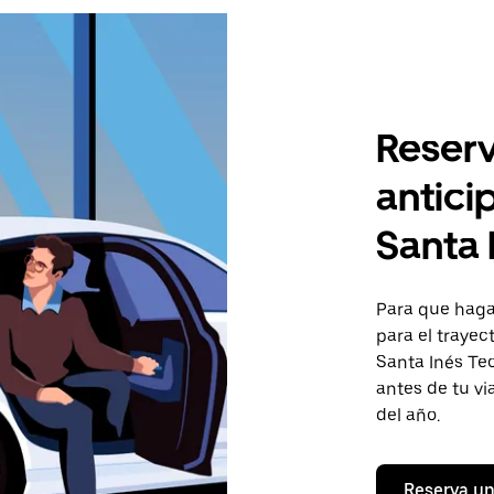
Reserv
antici
Santa
Para que hagas
para el trayec
Santa Inés Tec
antes de tu vi
del año.
Reserva un