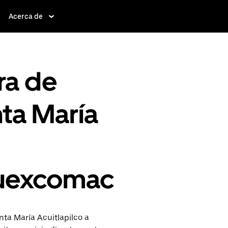
Acerca de
ra de
nta María
cuexcomac
ta María Acuitlapilco a