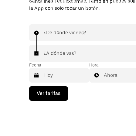
Santa Inés Tecuexcomac. También puedes solic
la App con solo tocar un botón.
¿De dónde vienes?
¿A dónde vas?
Fecha
Hora
Ahora
Presiona
Ver tarifas
la
flecha
hacia
abajo
para
interactuar
con
el