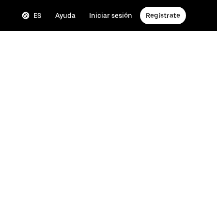
ES
Ayuda
Iniciar sesión
Regístrate