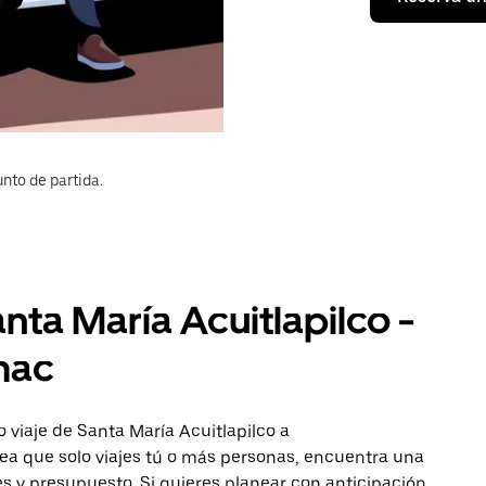
nto de partida.
nta María Acuitlapilco -
mac
 viaje de Santa María Acuitlapilco a
ea que solo viajes tú o más personas, encuentra una
s y presupuesto. Si quieres planear con anticipación,