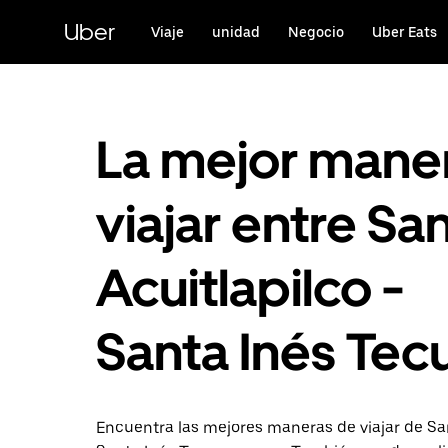
Saltar
al
Uber
Viaje
unidad
Negocio
Uber Eats
contenido
principal
La mejor mane
viajar entre Sa
Acuitlapilco -
Santa Inés Te
Encuentra las mejores maneras de viajar de San