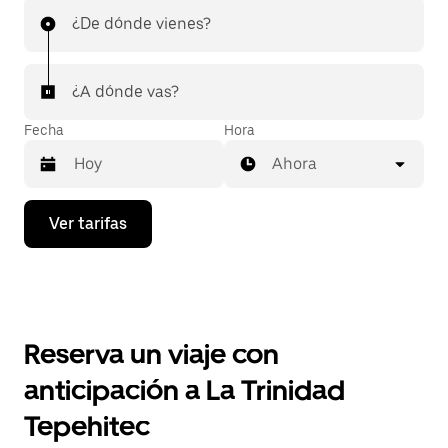
¿De dónde vienes?
¿A dónde vas?
Fecha
Hora
Ahora
Presiona
Ver tarifas
la
flecha
hacia
abajo
para
interactuar
con
Reserva un viaje con
el
calendario
anticipación a La Trinidad
y
selecciona
Tepehitec
una
fecha.