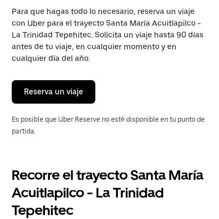
Presiona
Para que hagas todo lo necesario, reserva un viaje
la
con Uber para el trayecto Santa María Acuitlapilco -
tecla Esc
para
La Trinidad Tepehitec. Solicita un viaje hasta 90 días
cerrar
antes de tu viaje, en cualquier momento y en
el
cualquier día del año.
calendario.
Reserva un viaje
Es posible que Uber Reserve no esté disponible en tu punto de
partida.
Recorre el trayecto Santa María
Acuitlapilco - La Trinidad
Tepehitec